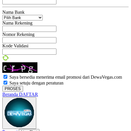
Nama Bank
Nama Rekening
Nomor Rekening
Kode Validasi
Saya bersedia menerima email promosi dari DewaVegas.com
Saya setuju dengan peraturan
PROSES
Beranda
DAFTAR