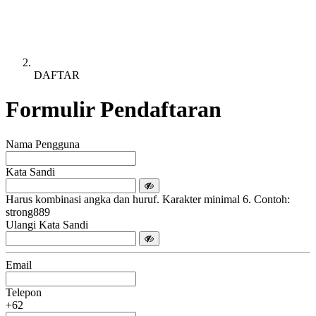
DAFTAR
Formulir Pendaftaran
Nama Pengguna
Kata Sandi
Harus kombinasi angka dan huruf. Karakter minimal 6. Contoh:
strong889
Ulangi Kata Sandi
Email
Telepon
+62