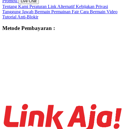
Promosi
Live Chat
Tentang Kami
Peraturan
Link Alternatif
Kebijakan Privasi
Tanggung Jawab Bermain
Permainan Fair
Cara Bermain
Video
Tutorial
Anti-Blokir
Metode Pembayaran :