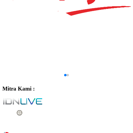
Mitra Kami :