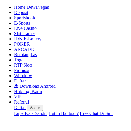
Home DewaVegas
Deposit
Sportsbook
E-Sports
Live Casino
Slot Games
IDN E-Lottery
POKER
ARCADE
Bolatangkas
Togel
RTP Slots
Promosi
Withdraw
Daftar
Download Android
Hubungi Kami
VIP
Referral
Daftar
Masuk
Lupa Kata Sandi?
Butuh Bantuan?
Live Chat Di Sini