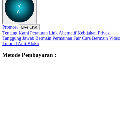
Promosi
Live Chat
Tentang Kami
Peraturan
Link Alternatif
Kebijakan Privasi
Tanggung Jawab Bermain
Permainan Fair
Cara Bermain
Video
Tutorial
Anti-Blokir
Metode Pembayaran :