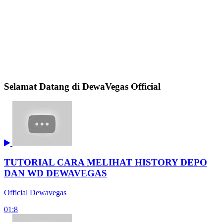
Selamat Datang di DewaVegas Official
TUTORIAL CARA MELIHAT HISTORY DEPO
DAN WD DEWAVEGAS
Official Dewavegas
01:8