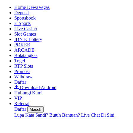
Home DewaVegas
Deposit
Sportsbook
E-Sports
Live Casino
Slot Games
IDN E-Lottery
POKER
ARCADE
Bolatangkas
Togel
RTP Slots
Promosi
Withdraw
Daftar
Download Android
Hubungi Kami
VIP
Referral
Daftar
Masuk
Lupa Kata Sandi?
Butuh Bantuan?
Live Chat Di Sini