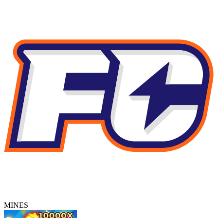
MINES