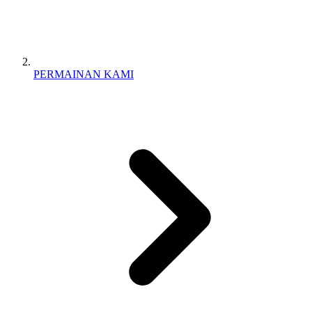
PERMAINAN KAMI