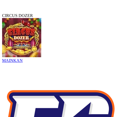
CIRCUS DOZER
MAINKAN