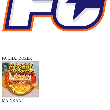
FA CHAI DOZER
MAINKAN