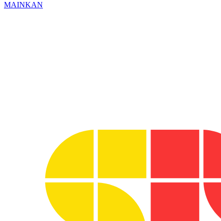
MAINKAN