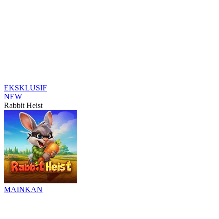
EKSKLUSIF
NEW
Rabbit Heist
MAINKAN