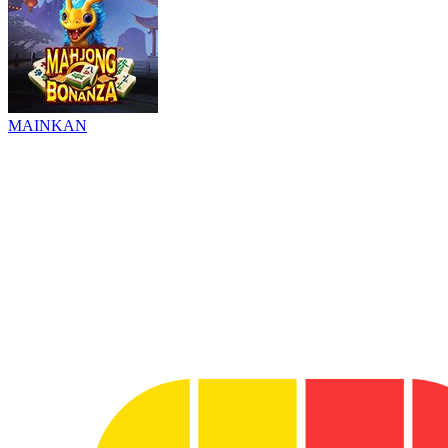
MAINKAN