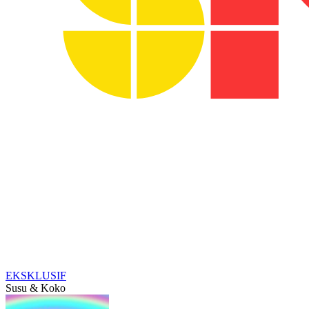
EKSKLUSIF
Susu & Koko