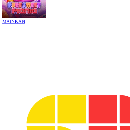
MAINKAN